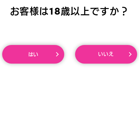
お客様は18歳以上ですか？
いいえ
はい
HOLE ぷにあなDX 人
小電マローター びくピ