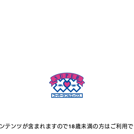
うす1000 3P
超純ウルトラピュア 60
 1,100円
商品説明(開く)
販売価格 218円
▶ 商品説明(開く)
商品を購入
商品を購入
コンテンツが含まれますので
18歳未満の方はご利用