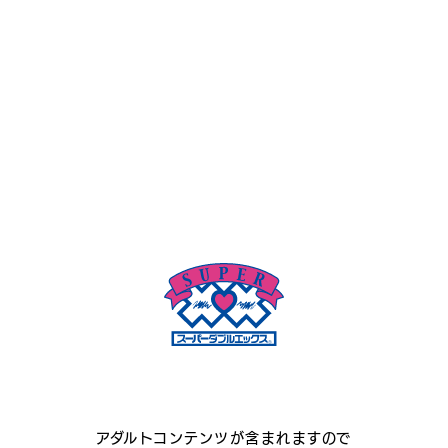
レンタル落ち（アダルトのみ）
× お取り扱いできないもの
一般作品のDVD / ブルーレイ
雑誌付録 / サンプル版 / 海賊版
ヒビ・割れなど破損があるもの
VHS / 雑誌 / 成人コミック
おとなのおもちゃ等
アダルトコンテンツが含まれますので