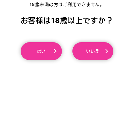
18歳未満の方はご利用できません。
お客様は18歳以上ですか？
【必ずご確認ください】
・発売日から8年以上経過した商品は、買取をお断
りする場合がございます。
・返却をご希望の場合は1度目は発払いにてお送り
いたしますが、ご不在等で再発送の際には「着払
いいえ
はい
い」となります。
・ジャケットに汚れや破れがある場合は「ディス
クのみ」としての査定となります。
よくあるご質問